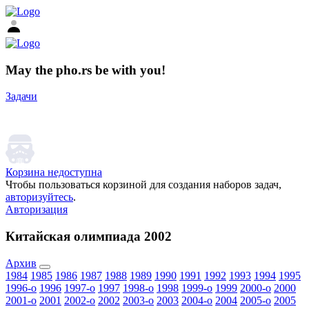
May the pho.rs be with you!
Задачи
Корзина недоступна
Чтобы пользоваться корзиной для создания наборов задач,
авторизуйтесь
.
Авторизация
Китайская олимпиада 2002
Архив
1984
1985
1986
1987
1988
1989
1990
1991
1992
1993
1994
1995
1996-o
1996
1997-o
1997
1998-o
1998
1999-o
1999
2000-o
2000
2001-o
2001
2002-o
2002
2003-o
2003
2004-o
2004
2005-o
2005