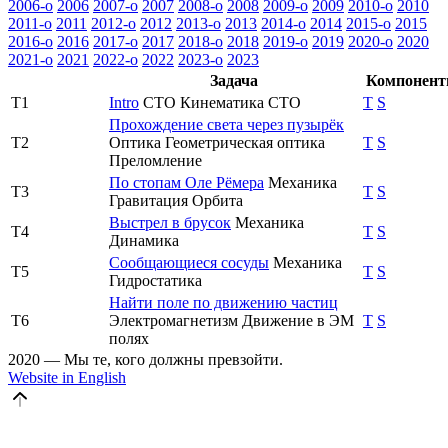
2006-o
2006
2007-o
2007
2008-o
2008
2009-o
2009
2010-o
2010
2011-o
2011
2012-o
2012
2013-o
2013
2014-o
2014
2015-o
2015
2016-o
2016
2017-o
2017
2018-o
2018
2019-o
2019
2020-o
2020
2021-o
2021
2022-o
2022
2023-o
2023
Задача
Компонент
T1
Intro
СТО
Кинематика СТО
T
S
Прохождение света через пузырёк
T2
Оптика
Геометрическая оптика
T
S
Преломление
По стопам Оле Рёмера
Механика
T3
T
S
Гравитация
Орбита
Выстрел в брусок
Механика
T4
T
S
Динамика
Сообщающиеся сосуды
Механика
T5
T
S
Гидростатика
Найти поле по движению частиц
T6
Электромагнетизм
Движение в ЭМ
T
S
полях
2020 — Мы те, кого должны превзойти.
Website in English