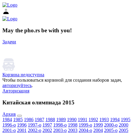
May the pho.rs be with you!
Задачи
Корзина недоступна
Чтобы пользоваться корзиной для создания наборов задач,
авторизуйтесь
.
Авторизация
Китайская олимпиада 2015
Архив
1984
1985
1986
1987
1988
1989
1990
1991
1992
1993
1994
1995
1996-o
1996
1997-o
1997
1998-o
1998
1999-o
1999
2000-o
2000
2001-o
2001
2002-o
2002
2003-o
2003
2004-o
2004
2005-o
2005