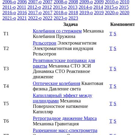
2006-o
2006
2007-o
2007
2008-o
2008
2009-o
2009
2010-o
2010
2011-o
2011
2012-o
2012
2013-o
2013
2014-o
2014
2015-o
2015
2016-o
2016
2017-o
2017
2018-o
2018
2019-o
2019
2020-o
2020
2021-o
2021
2022-o
2022
2023-o
2023
Задача
Компонент
Колебания со стержнем
Механика
T1
T
S
Колебания
Пружина
Рельсотрон
Электромагнетизм
T2
Электромагнитная индукция
T
S
Рельсотрон
Релятивистские поправки для
ракеты
Механика
СТО
ЗСИ
T3
T
S
Динамика СТО
Реактивное
движение
Оптические колебания
Квантовая
T4
T
S
физика
Давление света
Капиллярный эффект между
цилиндрами
Механика
T5
T
S
Поверхностное натяжение
Капилляр
Ретроградное движение Марса
T6
T
S
Механика
Гравитация
Разрешение масс-спектрометра